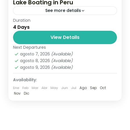
Lake Boating in Peru
See more details
Duration
Travel is the movement of people between
4 Days
relatively distant geographical locations,
and can involve travel by foot, bicycle,
View Details
automobile, train, boat, bus, airplane, or
Next Departures
India
,
Nepal
,
Peru
,
Srilanka
other...
agosto 7, 2026
(Available)
2 People
agosto 8, 2026
(Available)
agosto 9, 2026
(Available)
Availability:
Ene
Feb
Mar
Abr
May
Jun
Jul
Ago
Sep
Oct
Nov
Dic