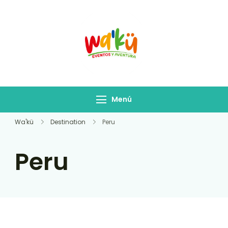
Salidas Waku
Empresa de Turismo
Menú
Wa'kü
Destination
Peru
Peru