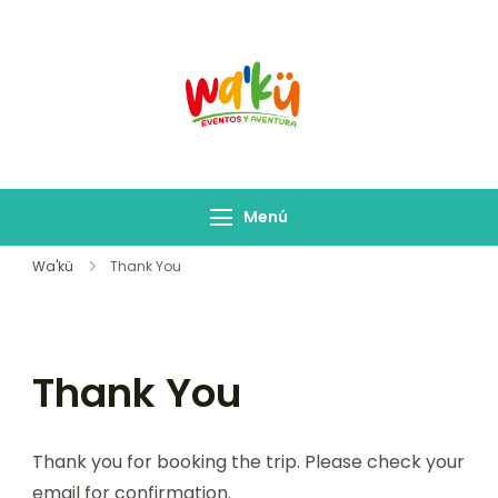
Salidas Waku
Empresa de Turismo
Menú
Wa'kü
Thank You
Thank You
Thank you for booking the trip. Please check your
email for confirmation.